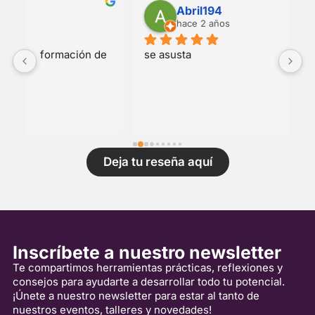
Abril194
hace 2 años
 
se asusta
H
c
a
p
a
t
s
Deja tu reseña aquí
l
c
c
c
b
Inscríbete a nuestro newsletter
a
Te compartimos herramientas prácticas, reflexiones y
o
consejos para ayudarte a desarrollar todo tu potencial.
c
¡Únete a nuestro newsletter para estar al tanto de
m
nuestros eventos, talleres y novedades!