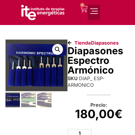
0
Tienda
Diapasones
Diapasones
Espectro
Armónico
SKU
DIAP_ ESP-
ARMONICO
Precio:
180,00
€