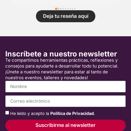
t
s
Deja tu reseña aquí
l
c
c
c
b
Inscríbete a nuestro newsletter
a
Te compartimos herramientas prácticas, reflexiones y
o
consejos para ayudarte a desarrollar todo tu potencial.
c
¡Únete a nuestro newsletter para estar al tanto de
m
nuestros eventos, talleres y novedades!
He leído y acepto la
Política de Privacidad
.
Suscribirme al newsletter