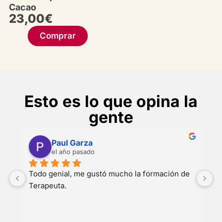
Cacao
23,00
€
Comprar
Esto es lo que opina la
gente
Abril194
hace 2 años
 
se asusta
H
c
a
p
a