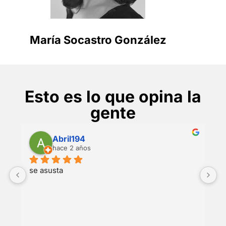
María Socastro González
Esto es lo que opina la
gente
Abril194
hace 2 años
 
se asusta
H
c
a
p
a