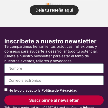
t
s
Deja tu reseña aquí
l
c
c
c
b
Inscríbete a nuestro newsletter
a
Te compartimos herramientas prácticas, reflexiones y
o
consejos para ayudarte a desarrollar todo tu potencial.
c
¡Únete a nuestro newsletter para estar al tanto de
m
nuestros eventos, talleres y novedades!
He leído y acepto la
Política de Privacidad
.
Suscribirme al newsletter
This site is protected by reCAPTCHA and the Google
Privacy