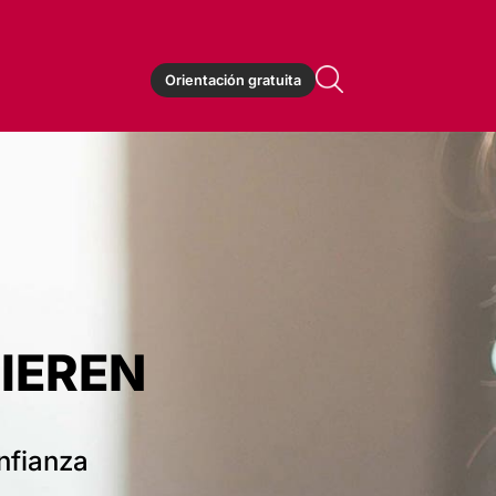
Orientación gratuita
IEREN
nfianza