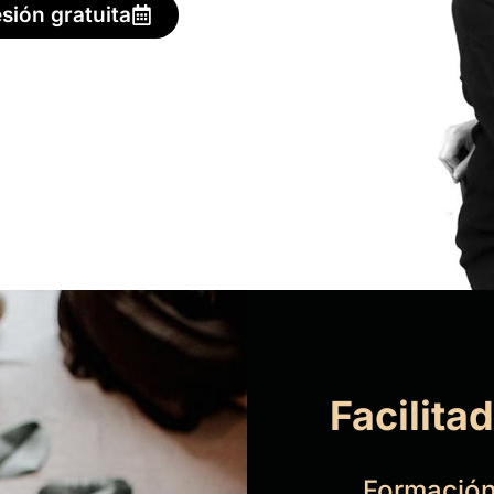
esión gratuita
Facilita
Formación